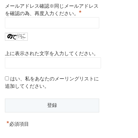
メールアドレス確認※同じメールアドレス
*
を確認の為、再度入力ください。
上に表示された文字を入力してください。
はい、私をあなたのメーリングリストに
追加してください。
*
必須項目