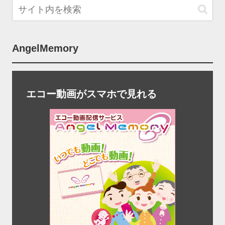
AngelMemory
エコー動画がスマホで見れる