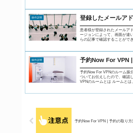
登録したメールア
操作説明
患者様が登録されたメールア
ージョンによって、画面が違
らの記事で確認することができま
予約Now For V
操作説明
予約Now For VPNのル
ついてお伝えしたので、確認した
VPNのルームとは ルームとは、
予約Now For VPN | 予約の取