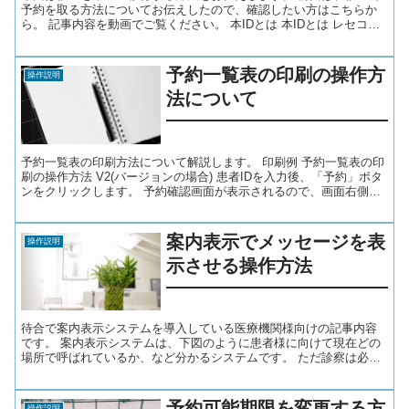
予約を取る方法についてお伝えしたので、確認したい方はこちらか
ら。 記事内容を動画でご覧ください。 本IDとは 本IDとは レセコン
（医事システム）で本登録したときの患者番号...
予約一覧表の印刷の操作方
操作説明
法について
予約一覧表の印刷方法について解説します。 印刷例 予約一覧表の印
刷の操作方法 V2(バージョンの場合) 患者IDを入力後、「予約」ボタ
ンをクリックします。 予約確認画面が表示されるので、画面右側に
「予約一覧表印刷」ボタンをクリックします。 ...
案内表示でメッセージを表
操作説明
示させる操作方法
待合で案内表示システムを導入している医療機関様向けの記事内容
です。 案内表示システムは、下図のように患者様に向けて現在どの
場所で呼ばれているか、など分かるシステムです。 ただ診察は必ず
予定通りには進みません。 急患やお産が入った場合、その情...
予約可能期限を変更する方
操作説明